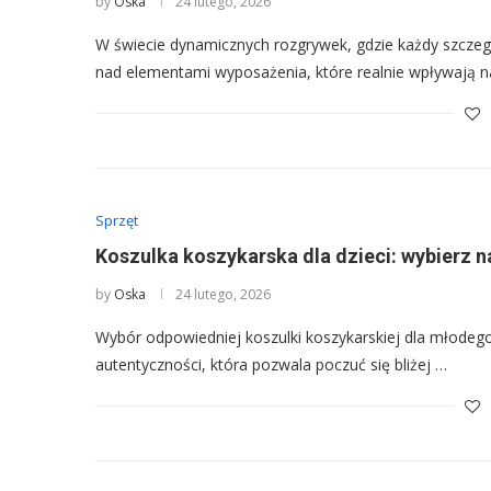
by
Oska
24 lutego, 2026
W świecie dynamicznych rozgrywek, gdzie każdy szczeg
nad elementami wyposażenia, które realnie wpływają 
Sprzęt
Koszulka koszykarska dla dzieci: wybierz n
by
Oska
24 lutego, 2026
Wybór odpowiedniej koszulki koszykarskiej dla młodego f
autentyczności, która pozwala poczuć się bliżej …