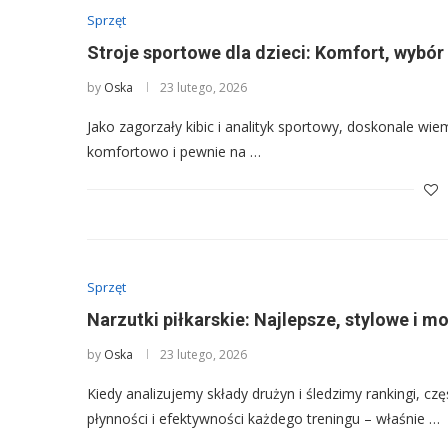
Sprzęt
Stroje sportowe dla dzieci: Komfort, wybór i
by
Oska
23 lutego, 2026
Jako zagorzały kibic i analityk sportowy, doskonale wie
komfortowo i pewnie na …
Sprzęt
Narzutki piłkarskie: Najlepsze, stylowe i m
by
Oska
23 lutego, 2026
Kiedy analizujemy składy drużyn i śledzimy rankingi,
płynności i efektywności każdego treningu – właśnie …