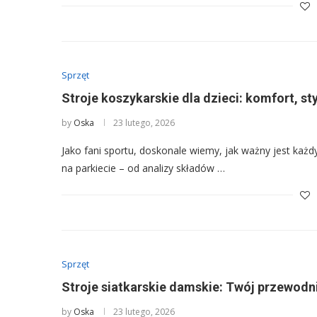
Sprzęt
Stroje koszykarskie dla dzieci: komfort, sty
by
Oska
23 lutego, 2026
Jako fani sportu, doskonale wiemy, jak ważny jest ka
na parkiecie – od analizy składów …
Sprzęt
Stroje siatkarskie damskie: Twój przewodn
by
Oska
23 lutego, 2026