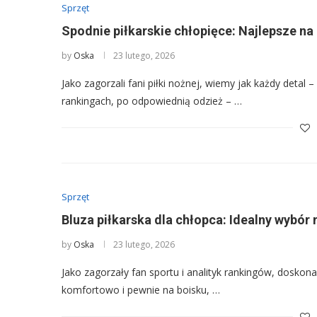
Sprzęt
Spodnie piłkarskie chłopięce: Najlepsze na 
by
Oska
23 lutego, 2026
Jako zagorzali fani piłki nożnej, wiemy jak każdy detal
rankingach, po odpowiednią odzież – …
Sprzęt
Bluza piłkarska dla chłopca: Idealny wybór 
by
Oska
23 lutego, 2026
Jako zagorzały fan sportu i analityk rankingów, doskon
komfortowo i pewnie na boisku, …