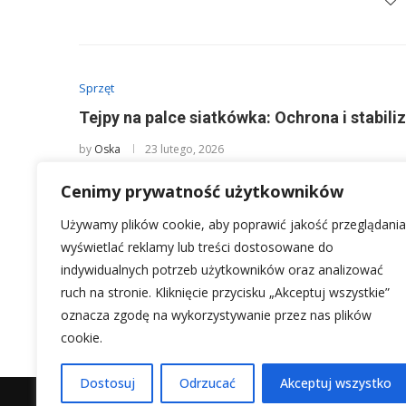
Sprzęt
Tejpy na palce siatkówka: Ochrona i stabili
by
Oska
23 lutego, 2026
Śledząc zmagania siatkarzy na parkiecie, często dostrz
Cenimy prywatność użytkowników
ale też narażone na kontuzje, …
Używamy plików cookie, aby poprawić jakość przeglądania
wyświetlać reklamy lub treści dostosowane do
indywidualnych potrzeb użytkowników oraz analizować
ruch na stronie. Kliknięcie przycisku „Akceptuj wszystkie”
1
2
oznacza zgodę na wykorzystywanie przez nas plików
cookie.
Dostosuj
Odrzucać
Akceptuj wszystko