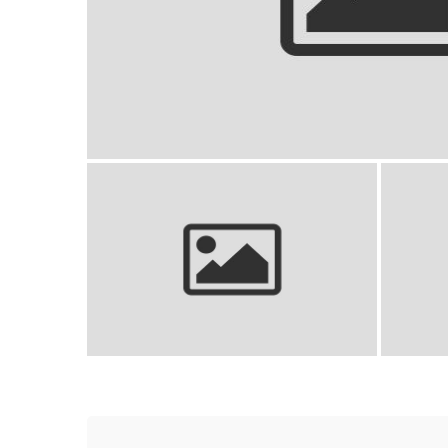
Getry bez stopy: komfort i sty
Stroje sportowe dla dzieci: Komfort,
Narzutki
wybór i styl.