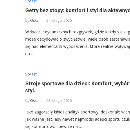
Sprzęt
Getry bez stopy: komfort i styl dla aktywny
by
Oska
24 lutego, 2026
W świecie dynamicznych rozgrywek, gdzie każdy szczeg
może decydować o zwycięstwie, wiele osób zastanawi
się nad elementami wyposażenia, które realnie wpływa
na …
Sprzęt
Stroje sportowe dla dzieci: Komfort, wybór 
styl.
by
Oska
23 lutego, 2026
Jako zagorzały kibic i analityk sportowy, doskonale wie
jak ważne jest, aby nawet najmłodsi adepci sportu czuli
się komfortowo i pewnie na …