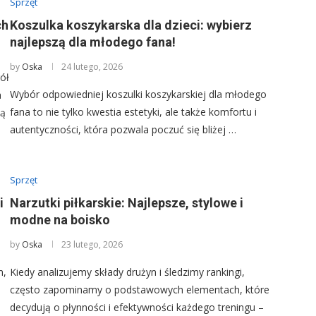
Sprzęt
ch
Koszulka koszykarska dla dzieci: wybierz
najlepszą dla młodego fana!
by
Oska
24 lutego, 2026
ół
Wybór odpowiedniej koszulki koszykarskiej dla młodego
a
fana to nie tylko kwestia estetyki, ale także komfortu i
ją
autentyczności, która pozwala poczuć się bliżej …
Sprzęt
i
Narzutki piłkarskie: Najlepsze, stylowe i
modne na boisko
by
Oska
23 lutego, 2026
m,
Kiedy analizujemy składy drużyn i śledzimy rankingi,
często zapominamy o podstawowych elementach, które
decydują o płynności i efektywności każdego treningu –