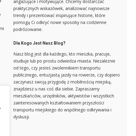
a
angażujące i motywujące. Chcemy dostarczać
praktycznych wskazówek, analizować najnowsze
e
trendy i prezentować inspirujące historie, które
pomogą Ci odkryć nowe sposoby na codzienne
mi
podróżowanie.
Dla Kogo Jest Nasz Blog?
Nasz blog jest dla każdego, kto mieszka, pracuje,
a
studiuje lub po prostu odwiedza miasta. Niezależnie
.
od tego, czy jesteś zwolennikiem transportu
publicznego, entuzjastą jazdy na rowerze, czy dopiero
zaczynasz swoją przygodę z mobilnością miejską,
ię
znajdziesz u nas coś dla siebie. Zapraszamy
mieszkańców, urzędników, aktywistów i wszystkich
iu
zainteresowanych kształtowaniem przyszłości
,
ych
transportu miejskiego do wspólnego odkrywania i
dyskusji.