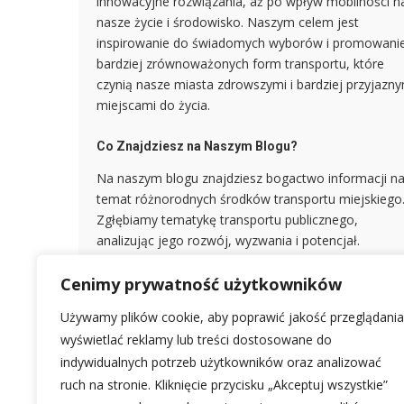
innowacyjne rozwiązania, aż po wpływ mobilności n
nasze życie i środowisko. Naszym celem jest
inspirowanie do świadomych wyborów i promowani
bardziej zrównoważonych form transportu, które
czynią nasze miasta zdrowszymi i bardziej przyjazny
miejscami do życia.
Co Znajdziesz na Naszym Blogu?
Na naszym blogu znajdziesz bogactwo informacji n
temat różnorodnych środków transportu miejskiego
Zgłębiamy tematykę transportu publicznego,
analizując jego rozwój, wyzwania i potencjał.
Przyglądamy się również dynamicznie rozwijającej s
branży mikromobilności – od hulajnóg elektrycznych
Cenimy prywatność użytkowników
po rowery miejskie – badając ich rolę w kształtowan
Używamy plików cookie, aby poprawić jakość przeglądania
przyszłości mobilności. Nie zapominamy o klasyczn
wyświetlać reklamy lub treści dostosowane do
rozwiązaniach, takich jak chodzenie i jazda na
indywidualnych potrzeb użytkowników oraz analizować
rowerze, podkreślając ich korzyści zdrowotne i
ruch na stronie. Kliknięcie przycisku „Akceptuj wszystkie”
ekologiczne.