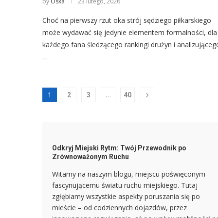
by
Oska
23 lutego, 2026
Choć na pierwszy rzut oka strój sędziego piłkarskiego
może wydawać się jedynie elementem formalności, dla
każdego fana śledzącego rankingi drużyn i analizująceg
…
1
…
2
3
40
Odkryj Miejski Rytm: Twój Przewodnik po
Zrównoważonym Ruchu
Witamy na naszym blogu, miejscu poświęconym
fascynującemu światu ruchu miejskiego. Tutaj
zgłębiamy wszystkie aspekty poruszania się po
mieście – od codziennych dojazdów, przez