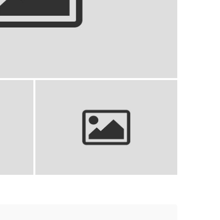
a dla dzieci: wybierz najlepszą dla
młodego fana!
 komfort,
Stroje siatkarskie damskie: Twój
przewodnik po idealnym wyborze